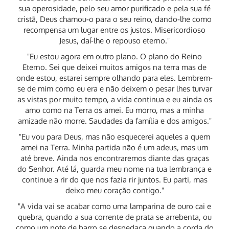
sua operosidade, pelo seu amor purificado e pela sua fé
cristã, Deus chamou-o para o seu reino, dando-lhe como
recompensa um lugar entre os justos. Misericordioso
Jesus, daí-lhe o repouso eterno."
"Eu estou agora em outro plano. O plano do Reino
Eterno. Sei que deixei muitos amigos na terra mas de
onde estou, estarei sempre olhando para eles. Lembrem-
se de mim como eu era e não deixem o pesar lhes turvar
as vistas por muito tempo, a vida continua e eu ainda os
amo como na Terra os amei. Eu morro, mas a minha
amizade não morre. Saudades da família e dos amigos."
"Eu vou para Deus, mas não esquecerei aqueles a quem
amei na Terra. Minha partida não é um adeus, mas um
até breve. Ainda nos encontraremos diante das graças
do Senhor. Até lá, guarda meu nome na tua lembrança e
continue a rir do que nos fazia rir juntos. Eu parti, mas
deixo meu coração contigo."
"A vida vai se acabar como uma lamparina de ouro cai e
quebra, quando a sua corrente de prata se arrebenta, ou
como um pote de barro se despedaça quando a corda do