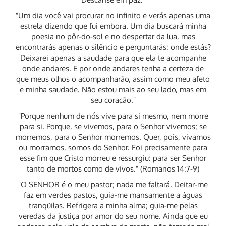
"Um dia você vai procurar no infinito e verás apenas uma
estrela dizendo que fui embora. Um dia buscará minha
poesia no pôr-do-sol e no despertar da lua, mas
encontrarás apenas o silêncio e perguntarás: onde estás?
Deixarei apenas a saudade para que ela te acompanhe
onde andares. E por onde andares tenha a certeza de
que meus olhos o acompanharão, assim como meu afeto
e minha saudade. Não estou mais ao seu lado, mas em
seu coração."
"Porque nenhum de nós vive para si mesmo, nem morre
para si. Porque, se vivemos, para o Senhor vivemos; se
morremos, para o Senhor morremos. Quer, pois, vivamos
ou morramos, somos do Senhor. Foi precisamente para
esse fim que Cristo morreu e ressurgiu: para ser Senhor
tanto de mortos como de vivos." (Romanos 14:7-9)
"O SENHOR é o meu pastor; nada me faltará. Deitar-me
faz em verdes pastos, guia-me mansamente a águas
tranqüilas. Refrigera a minha alma; guia-me pelas
veredas da justiça por amor do seu nome. Ainda que eu