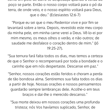
poço se parte. Então o nosso corpo voltará para o pó da
terra, de onde veio, e o nosso espírito voltará para Deus,
que o deu.” (Eclesiastes 12:6-7)
"Porque eu sei que o meu Redentor vive e por fim se
levantará sobre a terra. Depois, revestido este meu corpo
da minha pele, em minha carne verei a Deus. Vê-lo-ei por
mim mesmo, os meus olhos o verão, e não outros; de
saudade me desfalece o coração dentro de mim." (Jó
19:25-27).
"Sua ternura fará falta todos os dias, mas temos a certeza
de que o Senhor o recompensará por toda a bondade e o
carinho que em nós despertaste. Descanse em paz."
"Senhor, nossos corações estão feridos e choram a perda
de tão bondosa alma. Sentiremos sua falta todos os dias
a partir de hoje. Nossas orações e nossos pensamentos
guardarão sempre lembranças dele. Acolhe-o em teus
braços e dai-lhe o merecido descanso."
"Sua morte deixou em nossos corações uma profunda
tristeza; nós Vos havíamos suplicado, Senhor, de