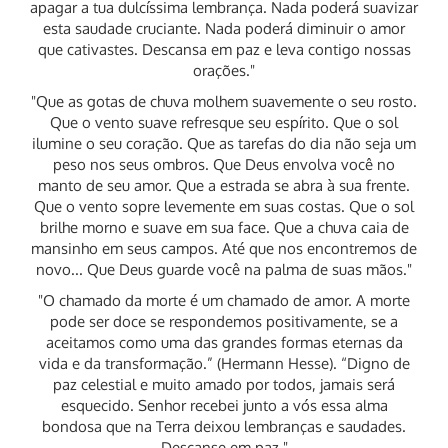
apagar a tua dulcíssima lembrança. Nada poderá suavizar
esta saudade cruciante. Nada poderá diminuir o amor
que cativastes. Descansa em paz e leva contigo nossas
orações."
"Que as gotas de chuva molhem suavemente o seu rosto.
Que o vento suave refresque seu espírito. Que o sol
ilumine o seu coração. Que as tarefas do dia não seja um
peso nos seus ombros. Que Deus envolva você no
manto de seu amor. Que a estrada se abra à sua frente.
Que o vento sopre levemente em suas costas. Que o sol
brilhe morno e suave em sua face. Que a chuva caia de
mansinho em seus campos. Até que nos encontremos de
novo... Que Deus guarde você na palma de suas mãos."
"O chamado da morte é um chamado de amor. A morte
pode ser doce se respondemos positivamente, se a
aceitamos como uma das grandes formas eternas da
vida e da transformação.” (Hermann Hesse). “Digno de
paz celestial e muito amado por todos, jamais será
esquecido. Senhor recebei junto a vós essa alma
bondosa que na Terra deixou lembranças e saudades.
Descanse em paz."