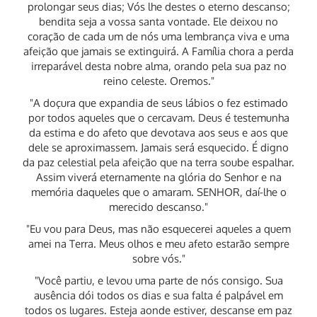
prolongar seus dias; Vós lhe destes o eterno descanso;
bendita seja a vossa santa vontade. Ele deixou no
coração de cada um de nós uma lembrança viva e uma
afeição que jamais se extinguirá. A Família chora a perda
irreparável desta nobre alma, orando pela sua paz no
reino celeste. Oremos."
"A doçura que expandia de seus lábios o fez estimado
por todos aqueles que o cercavam. Deus é testemunha
da estima e do afeto que devotava aos seus e aos que
dele se aproximassem. Jamais será esquecido. É digno
da paz celestial pela afeição que na terra soube espalhar.
Assim viverá eternamente na glória do Senhor e na
memória daqueles que o amaram. SENHOR, daí-lhe o
merecido descanso."
"Eu vou para Deus, mas não esquecerei aqueles a quem
amei na Terra. Meus olhos e meu afeto estarão sempre
sobre vós."
"Você partiu, e levou uma parte de nós consigo. Sua
ausência dói todos os dias e sua falta é palpável em
todos os lugares. Esteja aonde estiver, descanse em paz