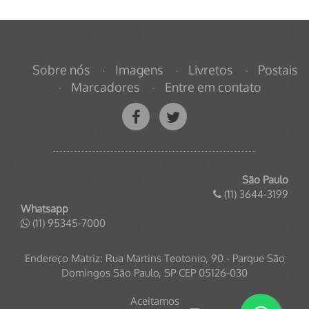
Sobre nós
Imagens
Livretos
Postais
Marcadores
Entre em contato
São Paulo
(11) 3644-3199
Whatsapp
(11) 95345-7000
Endereço Matriz:
Rua Martins Teotonio, 90 - Parque São
Domingos
São Paulo
,
SP
CEP 05126-030
Aceitamos