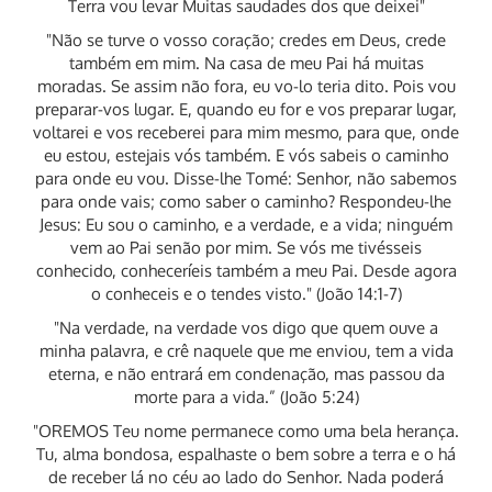
Terra vou levar Muitas saudades dos que deixei"
"Não se turve o vosso coração; credes em Deus, crede
também em mim. Na casa de meu Pai há muitas
moradas. Se assim não fora, eu vo-lo teria dito. Pois vou
preparar-vos lugar. E, quando eu for e vos preparar lugar,
voltarei e vos receberei para mim mesmo, para que, onde
eu estou, estejais vós também. E vós sabeis o caminho
para onde eu vou. Disse-lhe Tomé: Senhor, não sabemos
para onde vais; como saber o caminho? Respondeu-lhe
Jesus: Eu sou o caminho, e a verdade, e a vida; ninguém
vem ao Pai senão por mim. Se vós me tivésseis
conhecido, conheceríeis também a meu Pai. Desde agora
o conheceis e o tendes visto." (João 14:1-7)
"Na verdade, na verdade vos digo que quem ouve a
minha palavra, e crê naquele que me enviou, tem a vida
eterna, e não entrará em condenação, mas passou da
morte para a vida.” (João 5:24)
"OREMOS Teu nome permanece como uma bela herança.
Tu, alma bondosa, espalhaste o bem sobre a terra e o há
de receber lá no céu ao lado do Senhor. Nada poderá