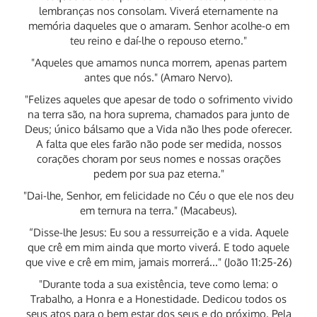
lembranças nos consolam. Viverá eternamente na
memória daqueles que o amaram. Senhor acolhe-o em
teu reino e daí-lhe o repouso eterno."
"Aqueles que amamos nunca morrem, apenas partem
antes que nós." (Amaro Nervo).
"Felizes aqueles que apesar de todo o sofrimento vivido
na terra são, na hora suprema, chamados para junto de
Deus; único bálsamo que a Vida não lhes pode oferecer.
A falta que eles farão não pode ser medida, nossos
corações choram por seus nomes e nossas orações
pedem por sua paz eterna."
"Dai-lhe, Senhor, em felicidade no Céu o que ele nos deu
em ternura na terra." (Macabeus).
“Disse-lhe Jesus: Eu sou a ressurreição e a vida. Aquele
que crê em mim ainda que morto viverá. E todo aquele
que vive e crê em mim, jamais morrerá..." (João 11:25-26)
"Durante toda a sua existência, teve como lema: o
Trabalho, a Honra e a Honestidade. Dedicou todos os
seus atos para o bem estar dos seus e do próximo. Pela