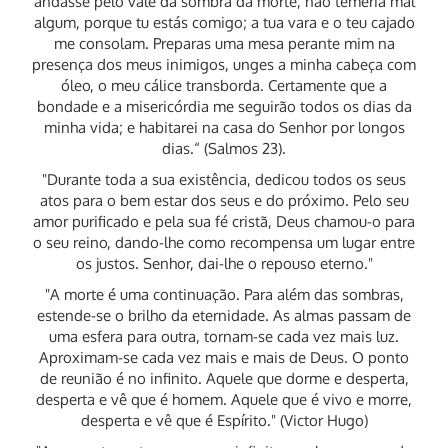
andasse pelo vale da sombra da morte, não temeria mal
algum, porque tu estás comigo; a tua vara e o teu cajado
me consolam. Preparas uma mesa perante mim na
presença dos meus inimigos, unges a minha cabeça com
óleo, o meu cálice transborda. Certamente que a
bondade e a misericórdia me seguirão todos os dias da
minha vida; e habitarei na casa do Senhor por longos
dias.“ (Salmos 23).
"Durante toda a sua existência, dedicou todos os seus
atos para o bem estar dos seus e do próximo. Pelo seu
amor purificado e pela sua fé cristã, Deus chamou-o para
o seu reino, dando-lhe como recompensa um lugar entre
os justos. Senhor, dai-lhe o repouso eterno."
"A morte é uma continuação. Para além das sombras,
estende-se o brilho da eternidade. As almas passam de
uma esfera para outra, tornam-se cada vez mais luz.
Aproximam-se cada vez mais e mais de Deus. O ponto
de reunião é no infinito. Aquele que dorme e desperta,
desperta e vê que é homem. Aquele que é vivo e morre,
desperta e vê que é Espírito." (Victor Hugo)