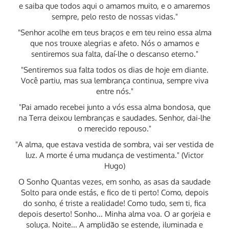
e saiba que todos aqui o amamos muito, e o amaremos
sempre, pelo resto de nossas vidas."
"Senhor acolhe em teus braços e em teu reino essa alma
que nos trouxe alegrias e afeto. Nós o amamos e
sentiremos sua falta, daí-lhe o descanso eterno."
"Sentiremos sua falta todos os dias de hoje em diante.
Você partiu, mas sua lembrança continua, sempre viva
entre nós."
"Pai amado recebei junto a vós essa alma bondosa, que
na Terra deixou lembranças e saudades. Senhor, dai-lhe
o merecido repouso."
"A alma, que estava vestida de sombra, vai ser vestida de
luz. A morte é uma mudança de vestimenta." (Victor
Hugo)
O Sonho Quantas vezes, em sonho, as asas da saudade
Solto para onde estás, e fico de ti perto! Como, depois
do sonho, é triste a realidade! Como tudo, sem ti, fica
depois deserto! Sonho... Minha alma voa. O ar gorjeia e
soluça. Noite... A amplidão se estende, iluminada e