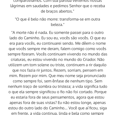
compartilhamos. Com sua partida vertemos nossas
lágrimas em saudades e pedimos Senhor que o receba
de braços abertos."
"O que é belo não morre: transforma-se em outra
beleza."
"A morte não é nada. Eu somente passei para o outro
lado do Caminho. Eu sou eu, vocês são vocês. O que eu
era para vocês, eu continuarei sendo. Me dêem o nome
que vocês sempre me deram, falem comigo como vocês
sempre fizeram. Vocês continuam vivendo no mundo das
criaturas, eu estou vivendo no mundo do Criador. Não
utilizem um tom solene ou triste, continuem a rir daquilo
que nos fazia rir juntos. Rezem, sorriam, pensem em
mim. Rezem por mim. Que meu nome seja pronunciado
como sempre foi, sem ênfase de nenhum tipo. Sem
nenhum traço de sombra ou tristeza; a vida significa tudo
o que ela sempre significou o fio não foi cortado. Porque
eu estaria fora de seus pensamentos, agora que estou
apenas fora de suas vistas? Eu não estou longe, apenas
estou do outro lado do Caminho... Você que aí ficou, siga
em frente, a vida continua, linda e bela como sempre